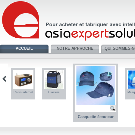
ACCUEIL
NOTRE APPROCHE
QUI SOMMES-N
Radio internet
Glacière
Masq
Casquette écouteur