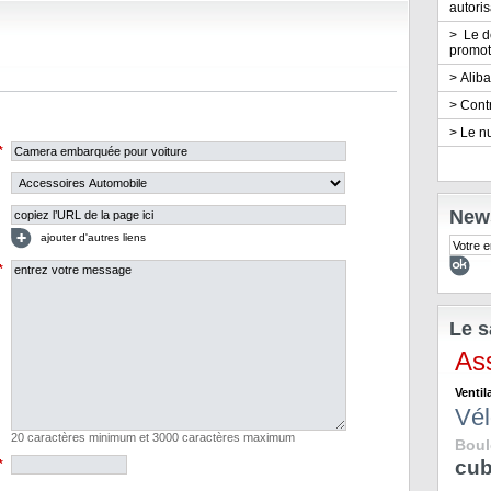
autoris
>
Le d
promot
>
Aliba
>
Cont
>
Le n
*
News
ajouter d'autres liens
*
Le s
As
Ventil
Vél
20 caractères minimum et 3000 caractères maximum
Boul
cu
*