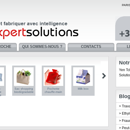
PARI
ROCHE
QUI SOMMES-NOUS ?
CONTACTS
L
Notr
Yen Tc
Soluti
-
Sac shopping
Pochette
Milk box
e
biodégradable
chauffe-main
e
Blo
>
Trava
>
Ethyl
>
Frau
>
Peut