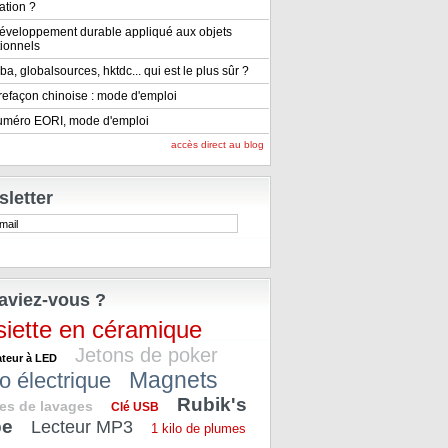
ation ?
éveloppement durable appliqué aux objets
ionnels
ba, globalsources, hktdc... qui est le plus sûr ?
refaçon chinoise : mode d'emploi
uméro EORI, mode d'emploi
accès direct au blog
letter
aviez-vous ?
siette en céramique
Jetons de poker
ateur à LED
Magnets
o électrique
Rubik's
es de lavages
Clé USB
be
Lecteur MP3
1 kilo de plumes