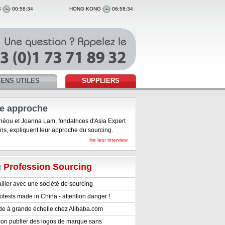
S
00:58:34
HONG KONG
06:58:34
IENS UTILES
SUPPLIERS
e approche
héou et Joanna Lam, fondatrices d'Asia Expert
ons, expliquent leur approche du sourcing.
lire leur interview
g
Profession Sourcing
iller avec une société de sourcing
otests made in China - attention danger !
de à grande échelle chez Alibaba.com
-on publier des logos de marque sans